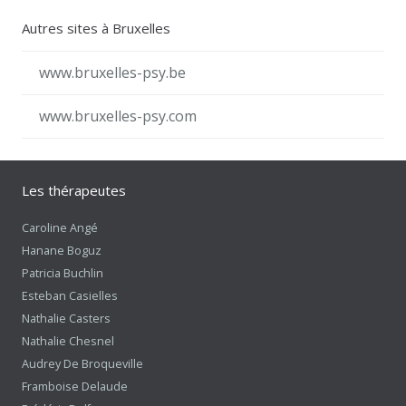
Autres sites à Bruxelles
www.bruxelles-psy.be
www.bruxelles-psy.com
Les thérapeutes
Caroline Angé
Hanane Boguz
Patricia Buchlin
Esteban Casielles
Nathalie Casters
Nathalie Chesnel
Audrey De Broqueville
Framboise Delaude