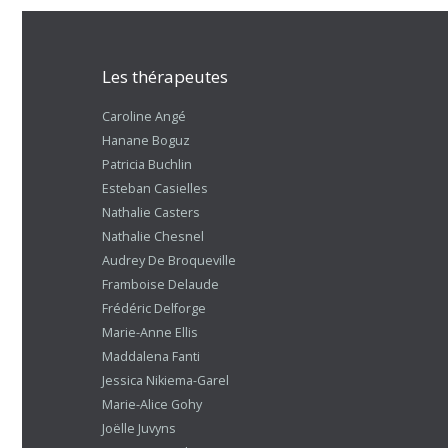
Les thérapeutes
Caroline Angé
Hanane Boguz
Patricia Buchlin
Esteban Casielles
Nathalie Casters
Nathalie Chesnel
Audrey De Broqueville
Framboise Delaude
Frédéric Delforge
Marie-Anne Ellis
Maddalena Fanti
Jessica Nikiema-Garel
Marie-Alice Gohy
Joëlle Juvyns