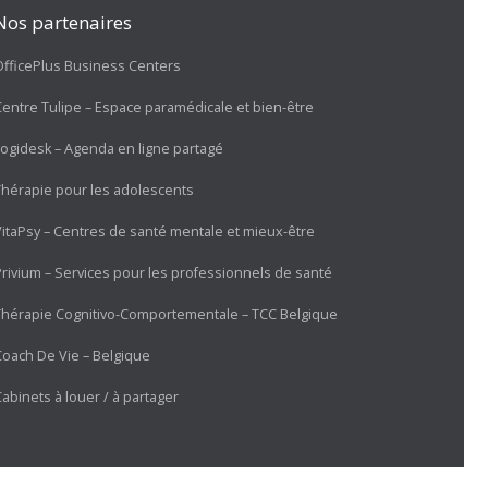
Nos partenaires
OfficePlus Business Centers
Centre Tulipe – Espace paramédicale et bien-être
Logidesk – Agenda en ligne partagé
Thérapie pour les adolescents
VitaPsy – Centres de santé mentale et mieux-être
Privium – Services pour les professionnels de santé
Thérapie Cognitivo-Comportementale – TCC Belgique
Coach De Vie – Belgique
abinets à louer / à partager