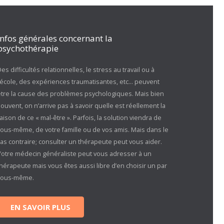
Infos générales concernant la
psychothérapie
es difficultés relationnelles, le stress au travail ou à
l’école, des expériences traumatisantes, etc… peuvent
être la cause des problèmes psychologiques. Mais bien
ouvent, on n’arrive pas à savoir quelle est réellement la
aison de ce « mal-être ». Parfois, la solution viendra de
vous-même, de votre famille ou de vos amis. Mais dans le
as contraire; consulter un thérapeute peut vous aider.
Votre médecin généraliste peut vous adresser à un
hérapeute mais vous êtes aussi libre d’en choisir un par
vous-même.
EN SAVOIR PLUS