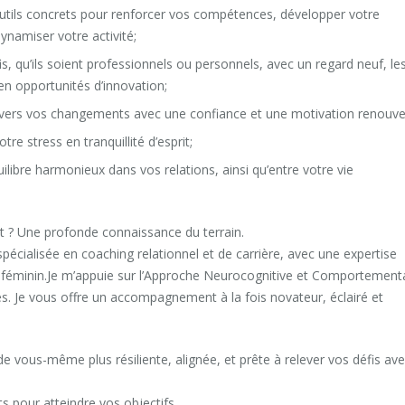
utils concrets pour renforcer vos compétences, développer votre
dynamiser votre activité;
is, qu’ils soient professionnels ou personnels, avec un regard neuf, le
en opportunités d’innovation;
avers vos changements avec une confiance et une motivation renouve
re stress en tranquillité d’esprit;
ilibre harmonieux dans vos relations, ainsi qu’entre votre vie
 ? Une profonde connaissance du terrain.
 spécialisée en coaching relationnel et de carrière, avec une expertise
hip féminin.Je m’appuie sur l’Approche Neurocognitive et Comportement
s. Je vous offre un accompagnement à la fois novateur, éclairé et
e vous-même plus résiliente, alignée, et prête à relever vos défis av
 pour atteindre vos objectifs.