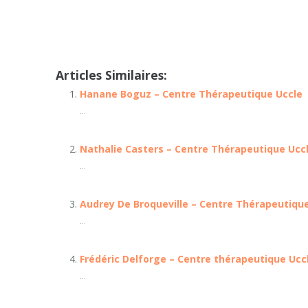
Coach à Uccle | Martina Matyskova
Articles Similaires:
Hanane Boguz – Centre Thérapeutique Uccle
...
Nathalie Casters – Centre Thérapeutique Ucc
...
Audrey De Broqueville – Centre Thérapeutiqu
...
Frédéric Delforge – Centre thérapeutique Ucc
...