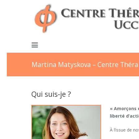
Martina Matyskova – Centre Théra
Qui suis-je ?
« Amorçons e
liberté d’act
À l’issue de n