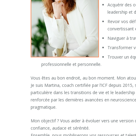
Acquérir des o
leadership et 
Revoir vos déf
convertissant 
Naviguer à tr
Transformer vot
Trouver un équ
professionnelle et personnelle.
Vous êtes au bon endroit, au bon moment. Mon atout
Je suis Martina, coach certifiée par l’ICF depuis 2015,
particulière dans les transitions de vie et le leaders
renforcée par les dernières avancées en neuroscience
pragmatique.
Mon objectif ? Vous aider à évoluer vers une version d
confiance, audace et sérénité.
Ensemble, nous mobiliserons vos ressources et talents