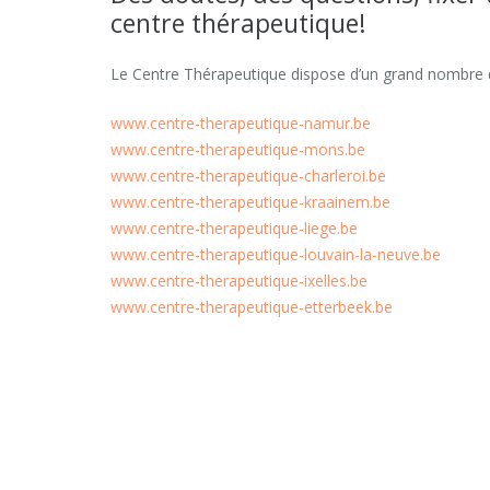
centre thérapeutique!
Le Centre Thérapeutique dispose d’un grand nombre de
www.centre-therapeutique-namur.be
car psychologue
www.centre-therapeutique-mons.be
de même
www.centre-therapeutique-charleroi.be
de plus aussi
www.centre-therapeutique-kraainem.be
à cause de ce
www.centre-therapeutique-liege.be
mais en réalité
www.centre-therapeutique-louvain-la-neuve.be
www.centre-therapeutique-ixelles.be
www.centre-therapeutique-etterbeek.be
Coach à Uccle | Martina Matyskov