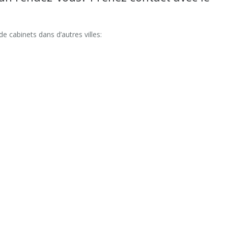
 cabinets dans d’autres villes:
 uccle
la
a