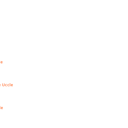
le
e Uccle
le