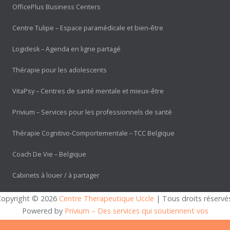
OfficePlus Business Centers
Centre Tulipe – Espace paramédicale et bien-être
Logidesk – Agenda en ligne partagé
Thérapie pour les adolescents
VitaPsy – Centres de santé mentale et mieux-être
Privium – Services pour les professionnels de santé
Thérapie Cognitivo-Comportementale – TCC Belgique
Coach De Vie – Belgique
Cabinets à louer / à partager
Copyright © 2026 
Centre Therapeutique Uccle
 | Tous droits réservé
Powered by
Privium – Des services qui soutiennent vos
soins. Pour psychologues, psychotherapeutes et