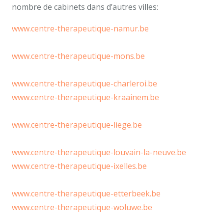
nombre de cabinets dans d’autres villes:
www.centre-therapeutique-namur.be
car, Informations thérapie Uccle.
www.centre-therapeutique-mons.be
de même.
Psychologue uccle
www.centre-therapeutique-charleroi.be
de plus aussi.
www.centre-therapeutique-kraainem.be
à cause de
cela
www.centre-therapeutique-liege.be
mais en réalité
psychologue uccle.
www.centre-therapeutique-louvain-la-neuve.be
www.centre-therapeutique-ixelles.be
Informations
thérapie Uccle. en plus.
www.centre-therapeutique-etterbeek.be
www.centre-therapeutique-woluwe.be