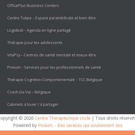
OfficePlus Business Centers
Centre Tulipe – Espace paramédicale et bien-être
Logidesk – Agenda en ligne partagé
Thérapie pour les adolescents
VitaPsy – Centres de santé mentale et mieux-être
Privium – Services pour les professionnels de santé
Thérapie Cognitivo-Comportementale – TCC Belgique
Coach De Vie – Belgique
Cabinets à louer / à partager
Copyright © 2026 
Centre Therapeutique Uccle
 | Tous droits réservé
Powered by
Privium – Des services qui soutiennent vos
soins. Pour psychologues, psychotherapeutes et