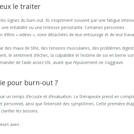
ux le traiter
er les signes du burn-out. Ils s’expriment souvent par une fatigue intens
ne irritabilité ou une tristesse persistante. Certaines personnes
 d’être « vidées », voire détachées de leur entourage et de leur travai
par des maux de tête, des tensions musculaires, des problèmes digest
nt, le sentiment d’échec, la culpabilité et l’estime de soi en berne so
nder de l’aide assez tôt, avant que l’épuisement ne s’aggrave.
e pour burn-out ?
r un temps d’écoute et d’évaluation. Le thérapeute prend en compt
 et personnel, ainsi que l’intensité des symptômes. Cette première éta
larifier les besoins.
ieurs axes :