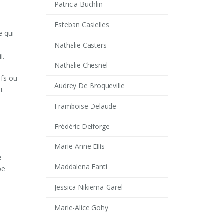
Patricia Buchlin
Esteban Casielles
e qui
Nathalie Casters
l.
Nathalie Chesnel
ifs ou
Audrey De Broqueville
nt
Framboise Delaude
Frédéric Delforge
Marie-Anne Ellis
e
Maddalena Fanti
pe
Jessica Nikiema-Garel
Marie-Alice Gohy