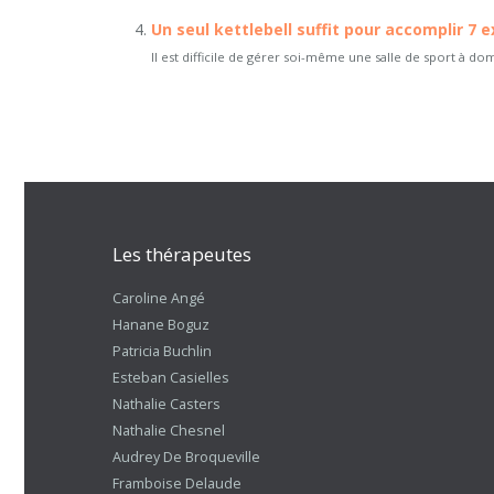
Un seul kettlebell suffit pour accomplir 7 e
Il est difficile de gérer soi-même une salle de sport à do
Les thérapeutes
Caroline Angé
Hanane Boguz
Patricia Buchlin
Esteban Casielles
Nathalie Casters
Nathalie Chesnel
Audrey De Broqueville
Framboise Delaude