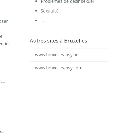
Problèmes de désir sexuel
Sexualité
…
oser
le
Autres sites à Bruxelles
ntiels
www.bruxelles-psy.be
www.bruxelles-psy.com
,...
.
...