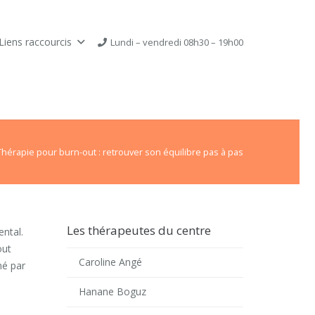
Liens raccourcis
Lundi – vendredi 08h30 – 19h00
Thérapie pour burn-out : retrouver son équilibre pas à pas
Les thérapeutes du centre
ental.
out
Caroline Angé
né par
Hanane Boguz