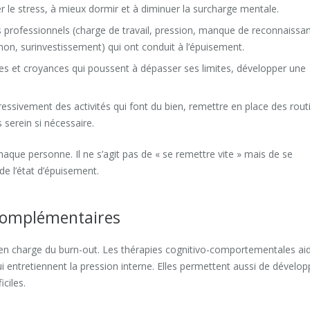
er le stress, à mieux dormir et à diminuer la surcharge mentale.
rs professionnels (charge de travail, pression, manque de reconnaissa
 non, surinvestissement) qui ont conduit à l’épuisement.
sées et croyances qui poussent à dépasser ses limites, développer une
ressivement des activités qui font du bien, remettre en place des rout
s serein si nécessaire.
haque personne. Il ne s’agit pas de « se remettre vite » mais de se
e l’état d’épuisement.
complémentaires
e en charge du burn-out. Les thérapies cognitivo-comportementales ai
i entretiennent la pression interne. Elles permettent aussi de dévelop
ciles.