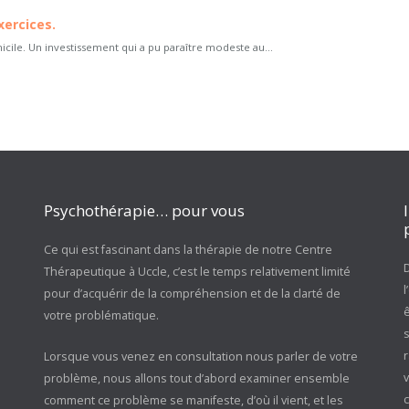
xercices.
micile. Un investissement qui a pu paraître modeste au...
Psychothérapie… pour vous
Ce qui est fascinant dans la thérapie de notre Centre
D
Thérapeutique à Uccle, c’est le temps relativement limité
pour d’acquérir de la compréhension et de la clarté de
votre problématique.
s
r
Lorsque vous venez en consultation nous parler de votre
problème, nous allons tout d’abord examiner ensemble
c
comment ce problème se manifeste, d’où il vient, et les