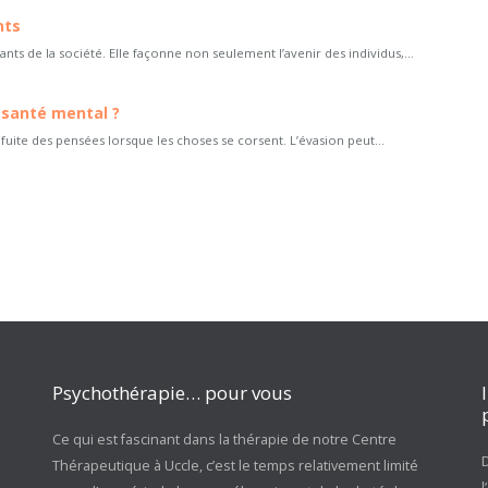
nts
tants de la société. Elle façonne non seulement l’avenir des individus,...
 santé mental ?
 fuite des pensées lorsque les choses se corsent. L’évasion peut...
Psychothérapie… pour vous
Ce qui est fascinant dans la thérapie de notre Centre
D
Thérapeutique à Uccle, c’est le temps relativement limité