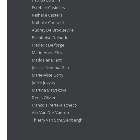
Patricia Buchlin
Esteban Casielles
Nathalie Casters
Nathalie Chesnel
Audrey De Broqueville
Framboise Delaude
Frédéric Delforge
Marie-Anne Ellis
Maddalena Fanti
Jessica Nikiema-Garel
Marie-Alice Gohy
Joëlle Juvyns
Martina Matyskova
Denis Olivier
François Pertel-Pacheco
Alix Van Der Vaeren
Thierry Van Schuylenbergh