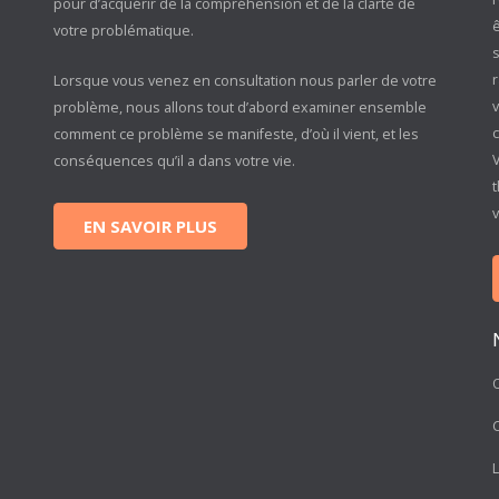
pour d’acquérir de la compréhension et de la clarté de
votre problématique.
s
r
Lorsque vous venez en consultation nous parler de votre
problème, nous allons tout d’abord examiner ensemble
c
comment ce problème se manifeste, d’où il vient, et les
conséquences qu’il a dans votre vie.
t
EN SAVOIR PLUS