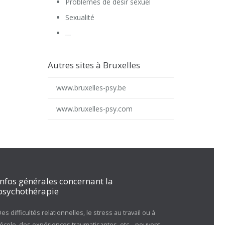
Problèmes de désir sexuel
Sexualité
…
Autres sites à Bruxelles
www.bruxelles-psy.be
www.bruxelles-psy.com
Infos générales concernant la
psychothérapie
es difficultés relationnelles, le stress au travail ou à
l’école, des expériences traumatisantes, etc… peuvent