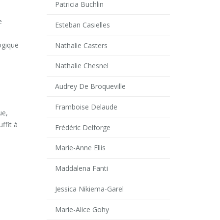
Patricia Buchlin
e
Esteban Casielles
ogique
Nathalie Casters
Nathalie Chesnel
Audrey De Broqueville
Framboise Delaude
ue,
ffit à
Frédéric Delforge
Marie-Anne Ellis
Maddalena Fanti
Jessica Nikiema-Garel
Marie-Alice Gohy