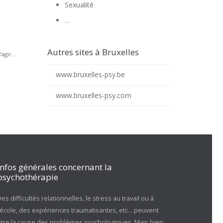
Sexualité
…
Autres sites à Bruxelles
gir...
www.bruxelles-psy.be
www.bruxelles-psy.com
Infos générales concernant la
psychothérapie
es difficultés relationnelles, le stress au travail ou à
l’école, des expériences traumatisantes, etc… peuvent
être la cause des problèmes psychologiques. Mais bien