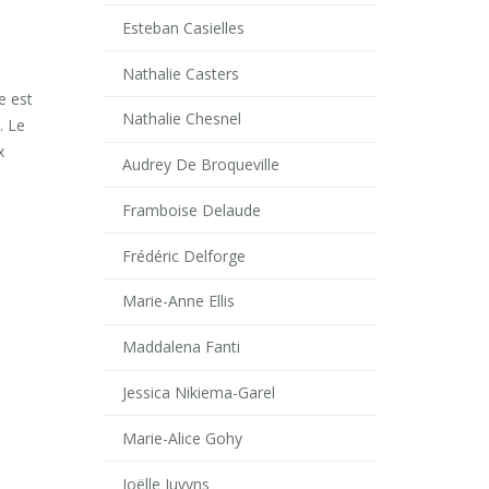
Esteban Casielles
Nathalie Casters
e est
Nathalie Chesnel
. Le
x
Audrey De Broqueville
Framboise Delaude
Frédéric Delforge
Marie-Anne Ellis
Maddalena Fanti
Jessica Nikiema-Garel
Marie-Alice Gohy
Joëlle Juvyns