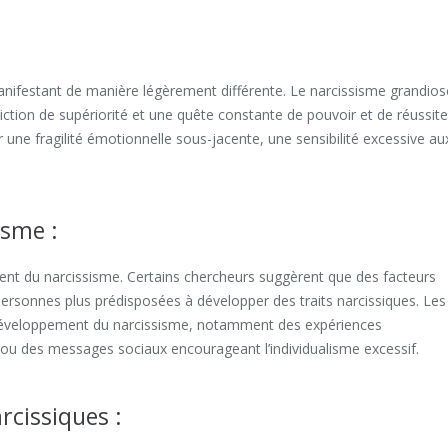
manifestant de manière légèrement différente. Le narcissisme grandios
ction de supériorité et une quête constante de pouvoir et de réussite
r une fragilité émotionnelle sous-jacente, une sensibilité excessive au
isme :
ent du narcissisme. Certains chercheurs suggèrent que des facteurs
personnes plus prédisposées à développer des traits narcissiques. Les
 développement du narcissisme, notamment des expériences
ou des messages sociaux encourageant l’individualisme excessif.
cissiques :