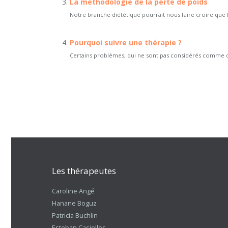
La méthodologie de la perte de poids
Notre branche diététique pourrait nous faire croire que 
Pourquoi suivre une thérapie ?
Certains problèmes, qui ne sont pas considérés comme des 
Les thérapeutes
Caroline Angé
Hanane Boguz
Patricia Buchlin
Esteban Casielles