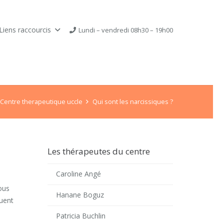
Liens raccourcis
Lundi – vendredi 08h30 – 19h00
Centre therapeutique uccle
Qui sont les narcissiques ?
Les thérapeutes du centre
Caroline Angé
ous
Hanane Boguz
buent
Patricia Buchlin