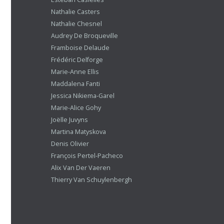
Nathalie Casters
Nathalie Chesnel
Audrey De Broqueville
Framboise Delaude
Frédéric Delforge
Marie-Anne Ellis
Maddalena Fanti
Jessica Nikiema-Garel
Marie-Alice Gohy
Joëlle Juvyns
Martina Matyskova
Denis Olivier
François Pertel-Pacheco
Alix Van Der Vaeren
Thierry Van Schuylenbergh